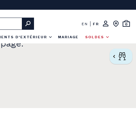
EN
FR
0
MENTS D'EXTÉRIEUR
MARIAGE
SOLDES
 page.
C’E
AGE