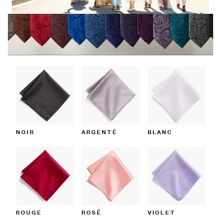
NOIR
ARGENTÉ
BLANC
ROUGE
ROSÉ
VIOLET