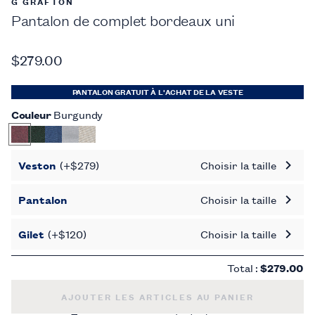
G GRAFTON
Pantalon de complet bordeaux uni
$279.00
PANTALON GRATUIT À L'ACHAT DE LA VESTE
Couleur
Burgundy
Veston
(+$279)
Choisir la taille
Pantalon
Choisir la taille
Gilet
(+$120)
Choisir la taille
Total :
$279.00
PANTALON DE COMPLET BORDEAUX UNI -
$110
AJOUTER LES ARTICLES AU PANIER