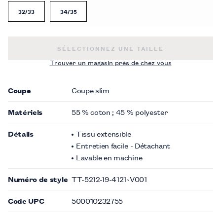
32/33
34/35
CHEMISE HABILLÉE SANS REPASSAGE EN S
SÉLECTIONNEZ UNE TAILLE
Trouver un magasin près de chez vous
Coupe
Coupe slim
Matériels
55 % coton ; 45 % polyester
Détails
Tissu extensible
Entretien facile - Détachant
Lavable en machine
Numéro de style
TT-5212-19-4121~V001
Code UPC
500010232755