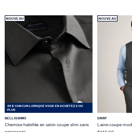
NOUVEAU
NOUVEAU
49 $ CHACUN LORSQUE VOUS EN ACHETEZ 2 OU
PLUS
BELLISSIMO
DKNY
Chemise habillée en satin coupe slim sans
Laine coupe mod
repassage
$145.00