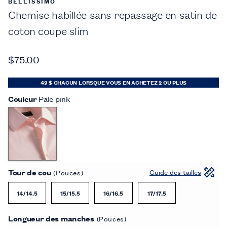
BELLISSIMO
Chemise habillée sans repassage en satin de
coton coupe slim
$75.00
49 $ CHACUN LORSQUE VOUS EN ACHETEZ 2 OU PLUS
Couleur
Pale pink
Tour de cou
Guide des tailles
(Pouces)
14/14.5
15/15.5
16/16.5
17/17.5
Longueur des manches
(Pouces)