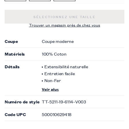
CHEMISE HABILLÉE MODERNE À IMPRIMÉ 
SÉLECTIONNEZ UNE TAILLE
Trouver un magasin près de chez vous
Coupe
Coupe moderne
Matériels
100% Coton
Détails
Extensibilité naturelle
Entretien facile
Non-Fer
Voir plus
Numéro de style
TT-5211-19-6114~V003
Code UPC
500010629418