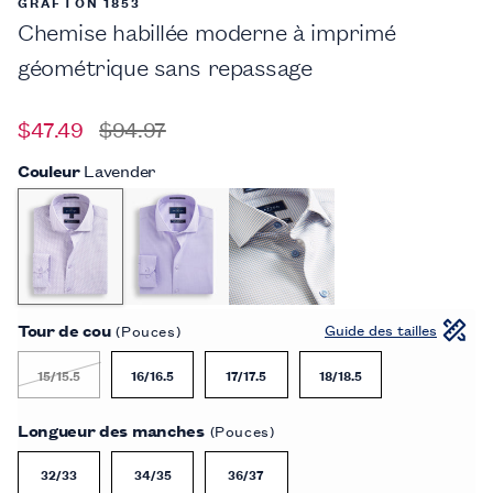
GRAFTON 1853
Chemise habillée moderne à imprimé
géométrique sans repassage
$47.49
$94.97
Couleur
Lavender
Tour de cou
Guide des tailles
(Pouces)
15/15.5
16/16.5
17/17.5
18/18.5
Longueur des manches
(Pouces)
32/33
34/35
36/37